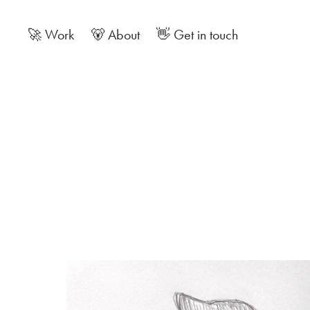
🚀 Work
🐻 About
👋 Get in touch